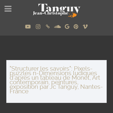
"Structurer les savoirs": Pixels-
puzzles n-Dimensions ludiques
d'après un tableau de Monet, Art
contemporain, peintures,
exposition par Jc Tanguy, Nantes-
France