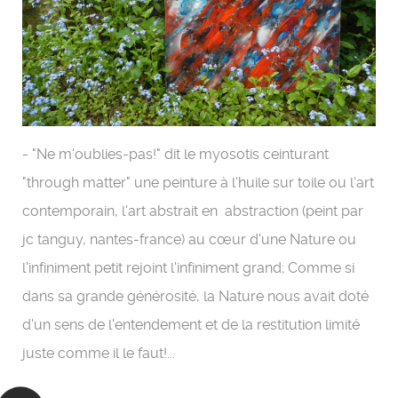
- "Ne m'oublies-pas!" dit le myosotis ceinturant
"through matter" une peinture à l'huile sur toile ou l'art
contemporain, l'art abstrait en abstraction (peint par
jc tanguy, nantes-france) au cœur d'une Nature ou
l'infiniment petit rejoint l'infiniment grand; Comme si
dans sa grande générosité, la Nature nous avait doté
d'un sens de l'entendement et de la restitution limité
juste comme il le faut!...