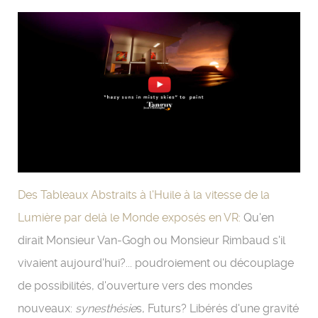
Des Tableaux Abstraits à l'Huile à la vitesse de la
Lumière par delà le Monde exposés en VR:
Qu'en
dirait Monsieur Van-Gogh ou Monsieur Rimbaud s'il
vivaient aujourd'hui?... poudroiement ou découplage
de possibilités, d'ouverture vers des mondes
nouveaux:
synesthésie
s, Futurs? Libérés d'une gravité