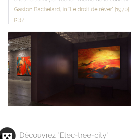
Gaston Bachelard, in "Le droit de rêver" [1970]
p.37
Découvrez "Elec-tree-city"