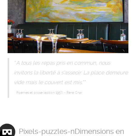
"
A tous les repas pris en commun, nous
invitons la liberté à s'asseoir. La place demeure
vide mais le couvert est mis."
"
Poémes et prose (édition 1957) - René Char
Pixels-puzzles-nDimensions en