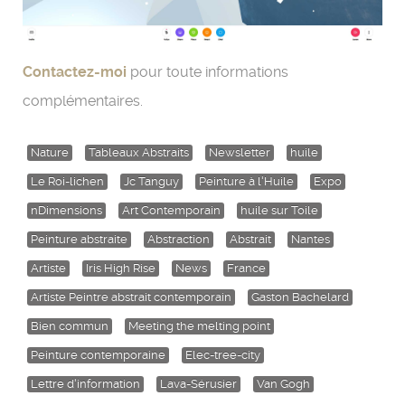
Contactez-moi
pour toute informations
complémentaires.
Nature
Tableaux Abstraits
Newsletter
huile
Le Roi-lichen
Jc Tanguy
Peinture à l'Huile
Expo
nDimensions
Art Contemporain
huile sur Toile
Peinture abstraite
Abstraction
Abstrait
Nantes
Artiste
Iris High Rise
News
France
Artiste Peintre abstrait contemporain
Gaston Bachelard
Bien commun
Meeting the melting point
Peinture contemporaine
Elec-tree-city
Lettre d'information
Lava-Sérusier
Van Gogh