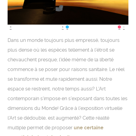
Dans un monde toujours plus empressé, toujours
plus dense où les espèces tellement à l'étroit se
chevauchent presque; l'idée mème de la liberté
commence à se poser pour raisons sanitaire. Le réel
se transforme et mute rapidement aussi. Notre
espace se restreint, notre temps aussi? L'Art
contemporain s'impose en s'exposant dans toutes les
dimensions du Monde! Grâce à l'exposition virtuelle
l'Art se dédouble, est augmenté? Cette réalité
multiple permet de proposer
une certaine