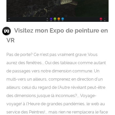
Visitez mon Expo de peinture en
VR
Pas de porte? Ce n'est pas vraiment grave: Vous
aurez des fenêtres... Oui des tableaux comme autant
de passages vers notre dimension commune. Un
multi-vers un ailleurs, comprenez en direction d'un
ailleurs: celui du regard de l'Autre révélant peut-être
des dimensions jusque là inconnues?... Voyage-
voyage! à l'Heure de grandes pandémies, le web au
service des Peintres!... mais rien ne remplacera le face