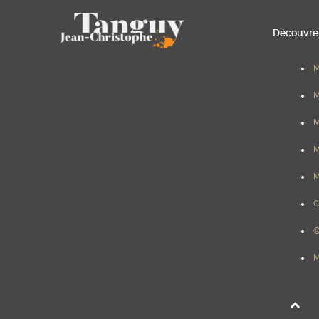
Découvrez
M
M
M
M
M
C
©
M