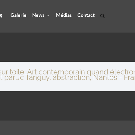
Galerie
News
Médias
Contact
 sur toile, Art contemporain quand élect
ar Jc Tanguy, abstraction, Nantes - Fr