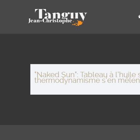
"Naked Sun": Tableau à l'huile
thermodynamisme s'en mêlent p