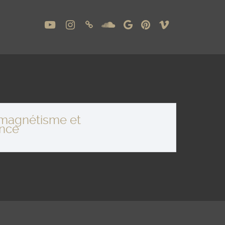
romagnétisme et
ance