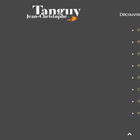
Découvrez
M
M
M
M
M
C
©
M