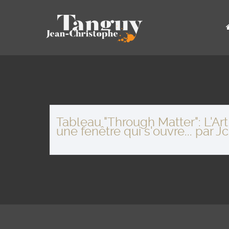
Tableau "Through Matter": L'A
une fenêtre qui s'ouvre... par 