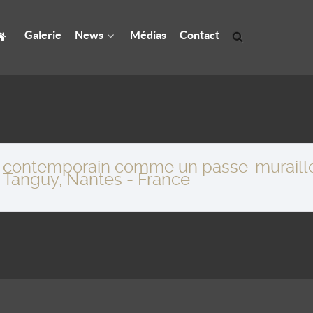
Galerie
News
Médias
Contact
rt contemporain comme un passe-muraille
Jc Tanguy, Nantes - France