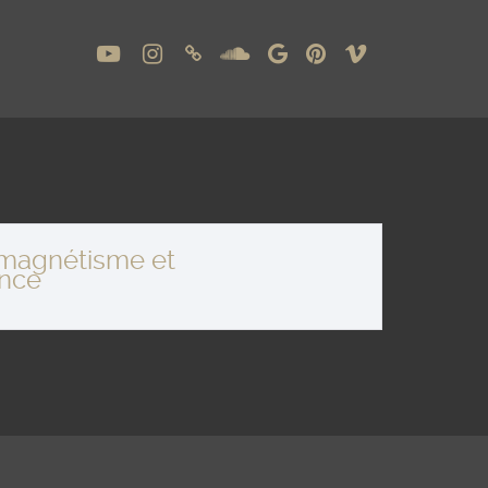
romagnétisme et
ance