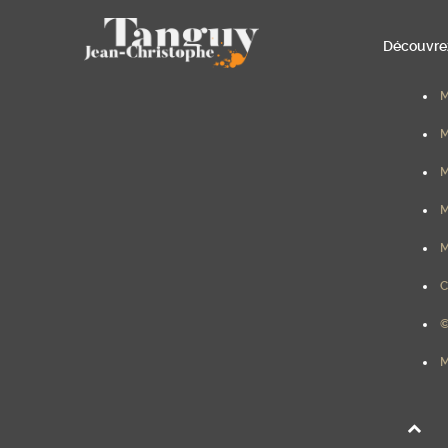
Découvrez
M
M
M
M
M
C
©
M