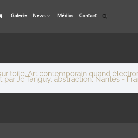
Galerie
News
Médias
Contact
 sur toile, Art contemporain quand élect
ar Jc Tanguy, abstraction, Nantes - Fr