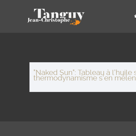
"Naked Sun": Tableau à l'huile
thermodynamisme s'en mêlent p