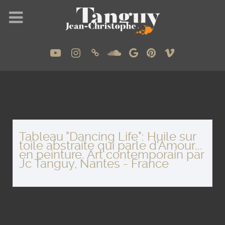
Tableau "Dancing Life": Huile sur
toile abstraite qui parle d'Amour...
en peinture. Art contemporain par
Jc Tanguy, Nantes - France