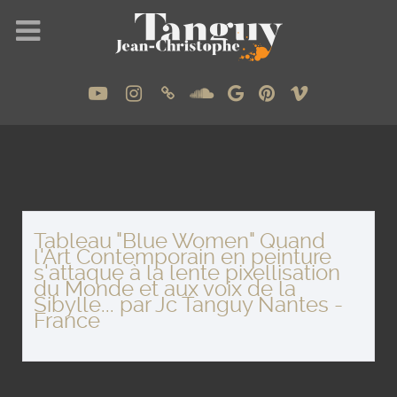
Tableau "Blue Women" Quand
l'Art Contemporain en peinture
s'attaque à la lente pixellisation
du Monde et aux voix de la
Sibylle... par Jc Tanguy Nantes -
France