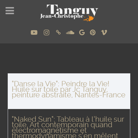
"Danse la Vie": Peindre la Vie!
Huile sur toile par Jc Tanguy,
peinture abstraite, Nantes-France
"Naked Sun": Tableau à l'huile sur
toile, Art contemporain quand
électromagnétisme et
thermodynamisme s'en mêlent