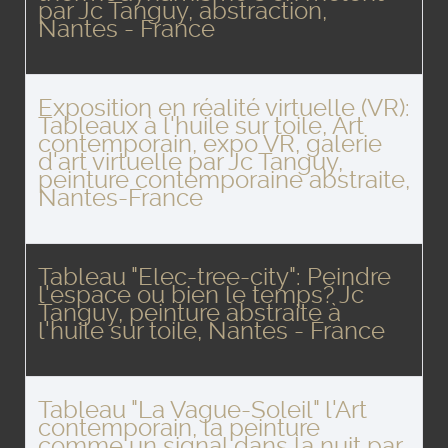
par Jc Tanguy, abstraction,
Nantes - France
Exposition en réalité virtuelle (VR):
Tableaux à l'huile sur toile, Art
contemporain, expo VR, galerie
d'art virtuelle par Jc Tanguy,
peinture contemporaine abstraite,
Nantes-France
Tableau "Elec-tree-city": Peindre
l'espace ou bien le temps? Jc
Tanguy, peinture abstraite à
l'huile sur toile, Nantes - France
Tableau "La Vague-Soleil" l'Art
contemporain, la peinture
comme un signal dans la nuit par