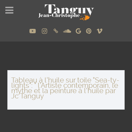
Tableau à l'huile sur toile "Sea-ty-
lights": " l'Artiste contemporain, le
mythe et la peinture à l'huile par
Jc Tanguy