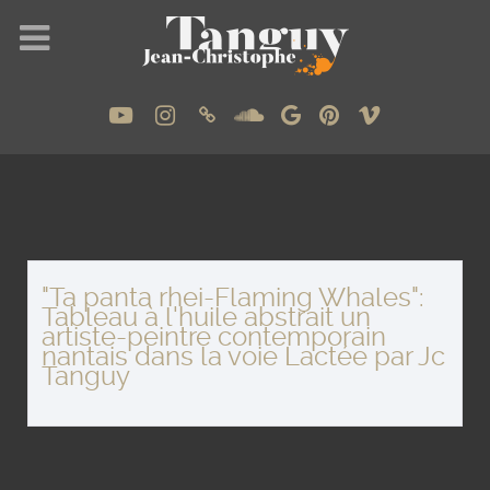
"Ta panta rhei-Flaming Whales":
Tableau à l'huile abstrait un
artiste-peintre contemporain
nantais dans la voie Lactée par Jc
Tanguy