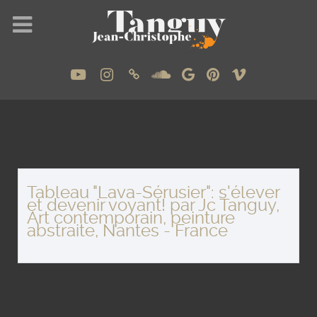
Tableau "Lava-Sérusier": s'élever
et devenir voyant! par Jc Tanguy,
Art contemporain, peinture
abstraite, Nantes - France