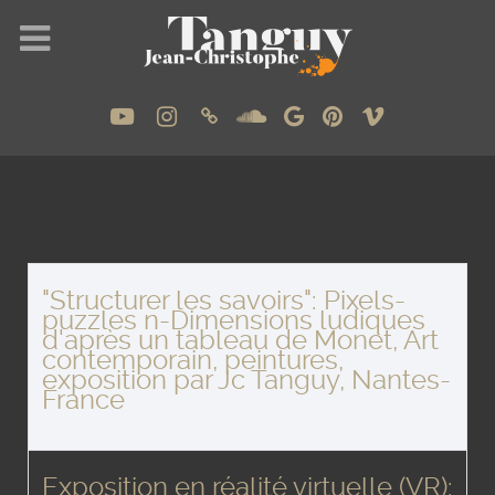
"Structurer les savoirs": Pixels-
puzzles n-Dimensions ludiques
d'après un tableau de Monet, Art
contemporain, peintures,
exposition par Jc Tanguy, Nantes-
France
Exposition en réalité virtuelle (VR):