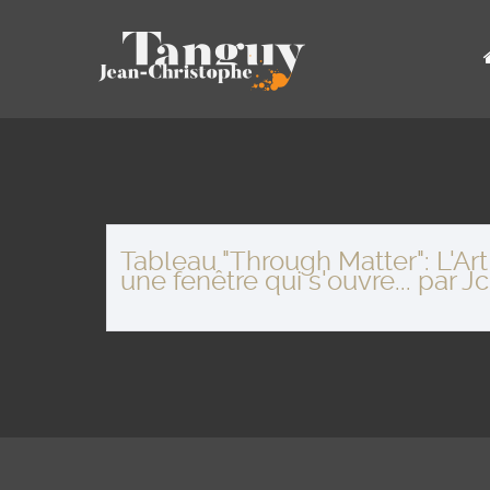
Tableau "Through Matter": L'A
une fenêtre qui s'ouvre... par 