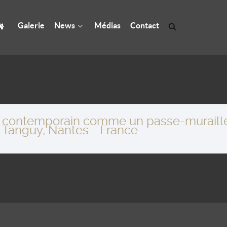
Galerie
News
Médias
Contact
rt contemporain comme un passe-muraille
Jc Tanguy, Nantes - France