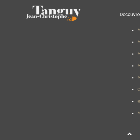
Découvrez
M
M
M
M
M
C
©
M