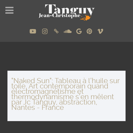
"Naked Sun": Tableau à l'huile sur
toile, Art contemporain quand
électromagnétisme et
thermodynamisme s'en mêlent
par Jc Tanguy, abstraction,
Nantes - France